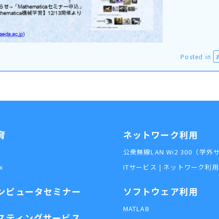
Posted in
育
ネットワーク利用
公衆無線LAN Wi2 300（学
x
ITサービス | ネットワーク利
ンピュータセミナー
ソフトウェア利用
MATLAB
スティングサービス