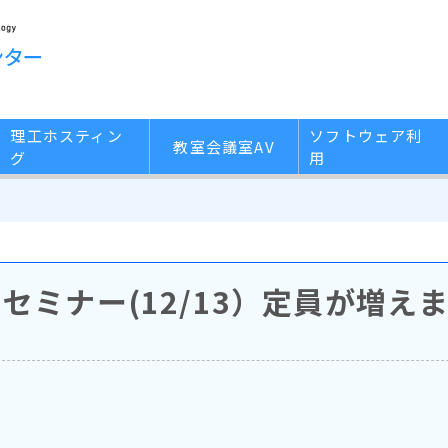
理工ホスティン
ソフトウェア利
教室会議室AV
グ
用
た
学習セミナー(12/13）定員が増え