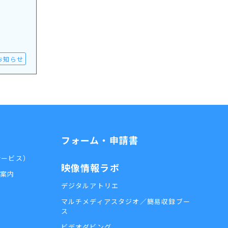
お知らせ
フォーム・申請書
外サービス）
映像情報ラボ
用案内
デジタルアトリエ
マルチメディアスタジオ／簡易収録ブー
ス
ビデオダビング