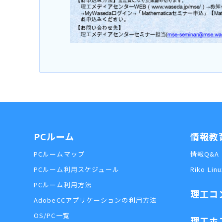
PCルーム
情報教
PCルームマップ
情報Q&A
PCルーム利用スケジュール
Riko Linu
PCルーム利用方法
理工コ
AdobeCCアプリケーションの利用方法
OS/PC一覧
理工ホ