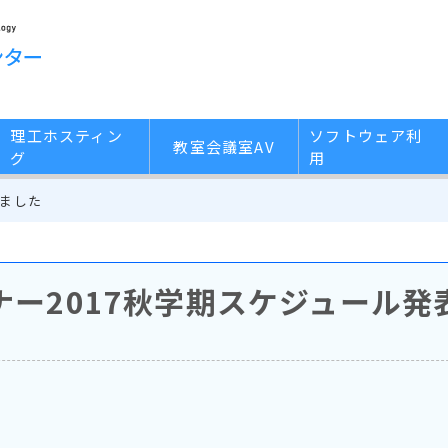
理工ホスティン
ソフトウェア利
教室会議室AV
グ
用
しました
ー2017秋学期スケジュール発