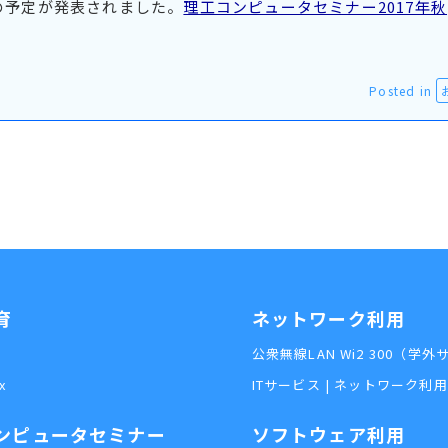
の予定が発表されました。
理工コンピュータセミナー2017年秋
Posted in
育
ネットワーク利用
公衆無線LAN Wi2 300（学
x
ITサービス | ネットワーク利
ンピュータセミナー
ソフトウェア利用