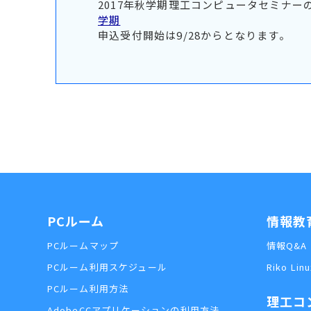
2017年秋学期理工コンピュータセミナー
学期
申込受付開始は9/28からとなります。
PCルーム
情報教
PCルームマップ
情報Q&A
PCルーム利用スケジュール
Riko Linu
PCルーム利用方法
理工コ
AdobeCCアプリケーションの利用方法