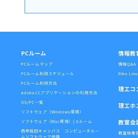
PCルーム
情報教
PCルームマップ
情報Q&A
PCルーム利用スケジュール
Riko Linu
PCルーム利用方法
理工コ
AdobeCCアプリケーションの利用方法
OS/PC一覧
理工ホ
ソフトウェア（Windows環境）
教室会
ソフトウェア（Mac環境）| Gルーム
西早稲田キャンパス コンピュータルー
教室映像
ムソフトウェア申請