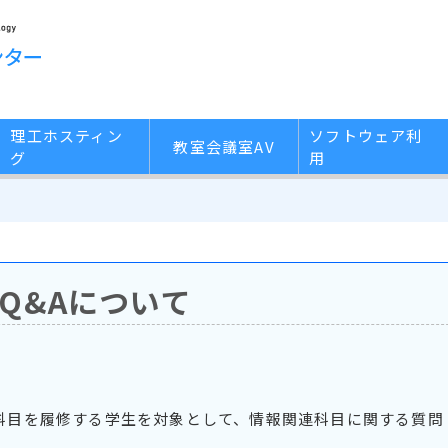
理工ホスティン
ソフトウェア利
教室会議室AV
グ
用
報Q&Aについて
連科目を履修する学生を対象として、情報関連科目に関する質問