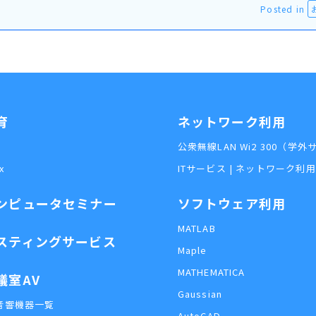
Posted in
育
ネットワーク利用
公衆無線LAN Wi2 300（学
x
ITサービス | ネットワーク利
ンピュータセミナー
ソフトウェア利用
MATLAB
スティングサービス
Maple
MATHEMATICA
議室AV
Gaussian
音響機器一覧
AutoCAD