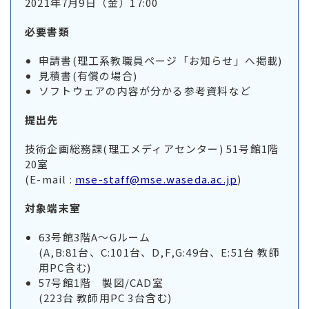
2021年7月9日（金）17:00
必要書類
申請書(理工系教職員ページ「お知らせ」へ掲載)
見積書(有償の場合)
ソフトウェアの内容が分かる参考資料など
提出先
技術企画総務課(理工メディアセンター) 51号館1階
20室
(E-mail :
mse-staff@mse.waseda.ac.jp
)
対象端末室
63号館3階A～Gルーム
(A,B:81台、C:101台、D,F,G:49台、E:51台 教師
用PC含む)
57号館1階 製図/CAD室
(223台 教師用PC 3台含む)