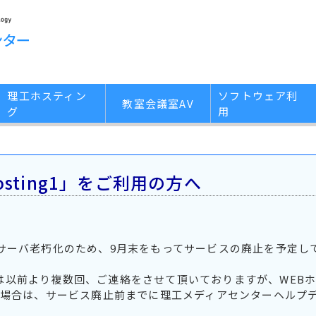
理工ホスティン
ソフトウェア利
教室会議室AV
グ
用
sting1」をご利用の方へ
1」はサーバ老朽化のため、9月末をもってサービスの廃止を予定し
々には以前より複数回、ご連絡をさせて頂いておりますが、WEB
場合は、サービス廃止前までに理工メディアセンターヘルプ