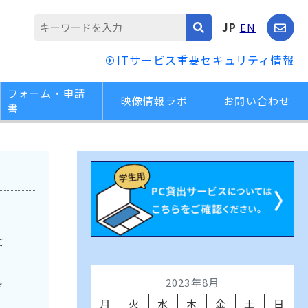
JP
EN
ITサービス重要セキュリティ情報
フォーム・申請
映像情報ラボ
お問い合わせ
書
て
ホ
2023年8月
デ
月
火
水
木
金
土
日