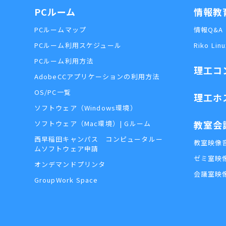
PCルーム
情報教
PCルームマップ
情報Q&A
PCルーム利用スケジュール
Riko Linu
PCルーム利用方法
理工コ
AdobeCCアプリケーションの利用方法
OS/PC一覧
理工ホ
ソフトウェア（Windows環境）
教室会
ソフトウェア（Mac環境）| Gルーム
西早稲田キャンパス コンピュータルー
教室映像
ムソフトウェア申請
ゼミ室映
オンデマンドプリンタ
会議室映
GroupWork Space